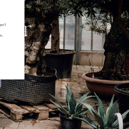
pher
sen?
n.