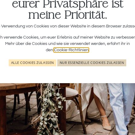
eurer Privatsphäre ist
meine Priorität.
jana & Christo
 Verwendung von Cookies von dieser Website in diesem Browser zulas
ch verwende Cookies, um euer Erlebnis auf meiner Website zu verbesser
Mehr über die Cookies und wie sie verwendet werden, erfahrt ihr in
Inspiration Wedding in der Fränkischen Toskana
den
Cookie-Richtlinien
.
ALLE COOKIES ZULASSEN
NUR ESSENZIELLE COOKIES ZULASSEN