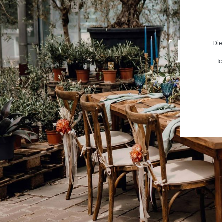
Tat
Die
I