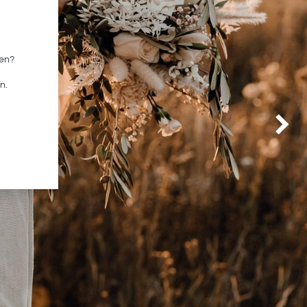
sen?
n.
Nächste