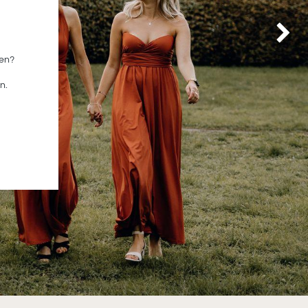
Nächste
sen?
n.