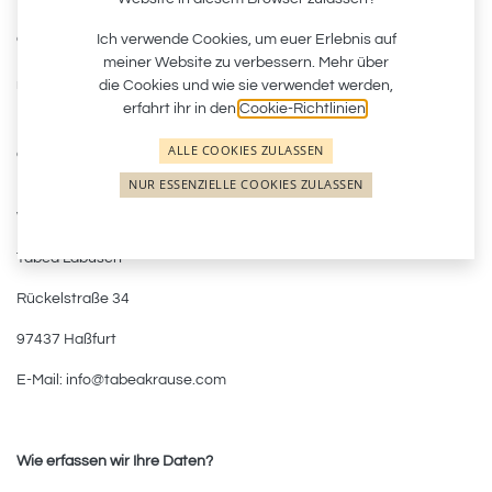
Daten (beispielsweise Name, Anschrift oder E-Mail-Adressen)
erhoben werden, erfolgt dies, soweit möglich, stets auf freiwilliger
Ich verwende Cookies, um euer Erlebnis auf
Basis. Diese Daten werden ohne Ihre ausdrückliche Zustimmung
meiner Website zu verbessern. Mehr über
nicht an Dritte weitergegeben. Wir weisen darauf hin, dass die
die Cookies und wie sie verwendet werden,
Datenübertragung im Internet (z.B. bei der Kommunikation per E-
erfahrt ihr in den
Cookie-Richtlinien
.
Mail) Sicherheitslücken aufweisen kann. Ein lückenloser Schutz
ALLE COOKIES ZULASSEN
der Daten vor dem Zugriff durch Dritte ist nicht möglich.
NUR ESSENZIELLE COOKIES ZULASSEN
Die verantwortliche Stelle für die Datenverarbeitung auf dieser
Website ist:
Tabea Labusch
Rückelstraße 34
97437 Haßfurt
E-Mail: info@tabeakrause.com
Wie erfassen wir Ihre Daten?