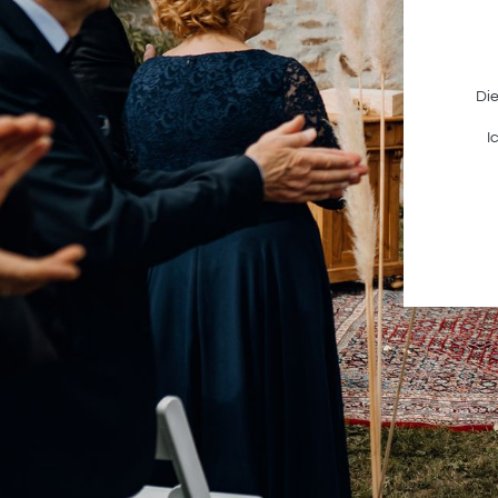
M
Die
I