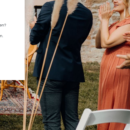
er
sen?
n.